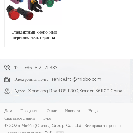
Стандартный кнопочный
переключатель серии AL
Тел. : +86 18120711387
Электронная почта : service.intl@mibbo.com
Адрес : Xiangxing Road 88 E803,Xiamen,361100,China
Дом
Продукты
О нас
Новости
Видео
Связаться с нами
Блог
© 2026 Миббо (Сямэнь) Group Co., Ltd.. Все права защищены .
Поддерживается сеть IPv6